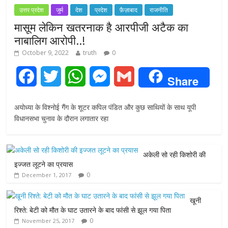
उत्तर प्रदेश
जुर्म
देश
प्रदेश
फ़ैज़ाबाद
राजनीति
मासूम लेकिन खतरनाक है आरपीजी अटैक का
नाबालिग आरोपी..!
October 9, 2022
truth
0
F
T
W
M
G
Share
a
w
h
e
m
अयोध्या के विश्नोई गैंग के शूटर कपिल पंडित और कुछ साथियों के साथ यूपी
c
i
a
s
a
विधानसभा चुनाव के दौरान लगातार रहा
e
t
t
s
i
अकेली सो रही किशोरी की
b
t
s
e
l
इज्जत लूटने का प्रयास
0
December 1, 2017
o
e
A
n
o
r
p
g
खूनी
रिश्ते: बेटी को मौत के घाट उतारने के बाद फांसी से झूल गया पिता
k
p
e
0
November 25, 2017