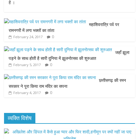
c
i
a
s
a
है ।
e
t
t
s
i
महाशिवरात्रि पर्व पर
b
t
s
e
l
रामनगरी में लगा भक्तों का तांता
0
February 24, 2017
o
e
A
n
o
r
p
g
जहाँ झूला
पड़ने के साथ होती है सारी दुनिया में झूलनोत्सव की शुरुआत
k
p
e
0
February 5, 2017
r
छत्तीसगढ़ की रमन
सरकार ने पूरा किया राम मंदिर का सपना
0
February 4, 2017
व्यक्ति विशेष