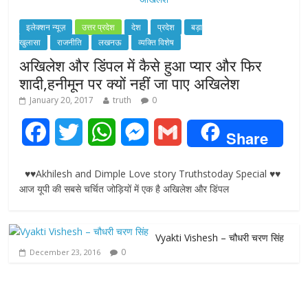
इलेक्शन न्यूज़
उत्तर प्रदेश
देश
प्रदेश
बड़ा
खुलासा
राजनीति
लखनऊ
व्यक्ति विशेष
अखिलेश और डिंपल में कैसे हुआ प्यार और फिर
शादी,हनीमून पर क्यों नहीं जा पाए अखिलेश
January 20, 2017
truth
0
F
T
W
M
G
Share
a
w
h
e
m
♥♥Akhilesh and Dimple Love story Truthstoday Special ♥♥
c
i
a
s
a
आज यूपी की सबसे चर्चित जोड़ियों में एक है अखिलेश और डिंपल
e
t
t
s
i
Vyakti Vishesh – चौधरी चरण सिंह
b
t
s
e
l
0
December 23, 2016
o
e
A
n
o
r
p
g