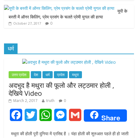
r
यूपी के
बस्ती में ऑनर किलिंग, प्रेम प्रसंग के चलते प्रेमी युगल की हत्या
0
October 27, 2017
धर्म
उत्तर प्रदेश
देश
धर्म
प्रदेश
मथुरा
अदभुद है मथुरा की फूलो और लट्ठमार होली ,
देखिये Video
March 2, 2017
truth
0
F
T
W
M
G
Share
a
w
h
e
m
मथुरा की होली पूरी दुनिया में प्रसिद्द है । यंहा होली की शुरुआत पहले ही हो जाती