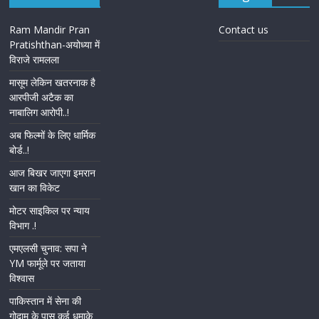
Ram Mandir Pran
Contact us
Pratishthan-अयोध्या में
विराजे रामलला
मासूम लेकिन खतरनाक है
आरपीजी अटैक का
नाबालिग आरोपी..!
अब फिल्मों के लिए धार्मिक
बोर्ड..!
आज बिखर जाएगा इमरान
खान का विकेट
मोटर साइकिल पर न्याय
विभाग .!
एमएलसी चुनाव: सपा ने
YM फार्मूले पर जताया
विश्वास
पाकिस्तान में सेना की
गोदाम के पास कई धमाके