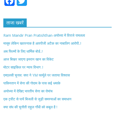
F
T
a
w
c
i
ताजा खबरें
e
t
Ram Mandir Pran Pratishthan-अयोध्या में विराजे रामलला
b
t
मासूम लेकिन खतरनाक है आरपीजी अटैक का नाबालिग आरोपी..!
अब फिल्मों के लिए धार्मिक बोर्ड..!
o
e
आज बिखर जाएगा इमरान खान का विकेट
o
r
मोटर साइकिल पर न्याय विभाग .!
k
एमएलसी चुनाव: सपा ने YM फार्मूले पर जताया विश्वास
पाकिस्तान में सेना की गोदाम के पास कई धमाके
अयोध्या में देखिए भारतीय सेना का रोमांच
एक ट्वीट से पायें बिजली से जुड़ी समस्याओं का समाधान
क्या संघ की चुनौती राहुल गाँधी को कबूल है !