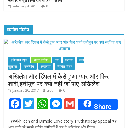
सरकार ने पूरा किया राम मंदिर का सपना
0
February 4, 2017
व्यक्ति विशेष
इलेक्शन न्यूज़
उत्तर प्रदेश
देश
प्रदेश
बड़ा
खुलासा
राजनीति
लखनऊ
व्यक्ति विशेष
अखिलेश और डिंपल में कैसे हुआ प्यार और फिर
शादी,हनीमून पर क्यों नहीं जा पाए अखिलेश
January 20, 2017
truth
0
F
T
W
M
G
Share
a
w
h
e
m
♥♥Akhilesh and Dimple Love story Truthstoday Special ♥♥
c
i
a
s
a
आज यूपी की सबसे चर्चित जोड़ियों में एक है अखिलेश और डिंपल