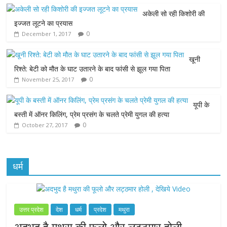
अकेली सो रही किशोरी की
b
t
s
e
l
इज्जत लूटने का प्रयास
0
December 1, 2017
o
e
A
n
o
r
p
g
खूनी
रिश्ते: बेटी को मौत के घाट उतारने के बाद फांसी से झूल गया पिता
k
p
e
0
November 25, 2017
r
यूपी के
बस्ती में ऑनर किलिंग, प्रेम प्रसंग के चलते प्रेमी युगल की हत्या
0
October 27, 2017
धर्म
उत्तर प्रदेश
देश
धर्म
प्रदेश
मथुरा
अदभुद है मथुरा की फूलो और लट्ठमार होली ,