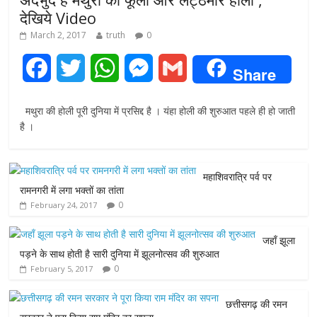
देखिये Video
March 2, 2017
truth
0
F
T
W
M
G
Share
a
w
h
e
m
मथुरा की होली पूरी दुनिया में प्रसिद्द है । यंहा होली की शुरुआत पहले ही हो जाती
c
i
a
s
a
है ।
e
t
t
s
i
महाशिवरात्रि पर्व पर
b
t
s
e
l
रामनगरी में लगा भक्तों का तांता
0
February 24, 2017
o
e
A
n
o
r
p
g
जहाँ झूला
पड़ने के साथ होती है सारी दुनिया में झूलनोत्सव की शुरुआत
k
p
e
0
February 5, 2017
r
छत्तीसगढ़ की रमन