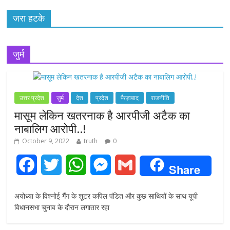
जरा हटके
जुर्म
उत्तर प्रदेश
जुर्म
देश
प्रदेश
फ़ैज़ाबाद
राजनीति
मासूम लेकिन खतरनाक है आरपीजी अटैक का
नाबालिग आरोपी..!
October 9, 2022
truth
0
F
T
W
M
G
Share
a
w
h
e
m
अयोध्या के विश्नोई गैंग के शूटर कपिल पंडित और कुछ साथियों के साथ यूपी
c
i
a
s
a
विधानसभा चुनाव के दौरान लगातार रहा
e
t
t
s
i